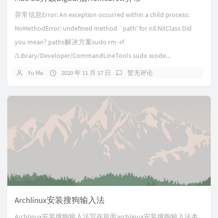
异常信息Error: An exception occurred within a child process:
NoMethodError: undefined method `path' for nil:NilClass Did
you mean? paths解决方案sudo rm -rf
/Library/Developer/CommandLineTools sudo xcode...
Yu Ma
2020 年 11 月 17 日
暂无评论
Archlinux安装搜狗输入法
Archlinux安装搜狗输入法写在前面archlinux安装搜狗输入法本